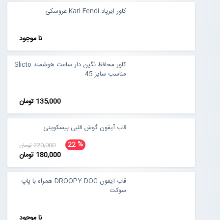
کاور ایرپاد Karl Fendi عروسکی
نا موجود
کاور محافظ نگین دار ساعت هوشمند Slicto
مناسب سایز 45
135,000 تومان
قاب آیفون گوش قلبی بیسکویتی
%
22
220,000 تومان
180,000 تومان
قاب آیفون DROOPY DOG همراه با پاپ
سوکت
نا موجود