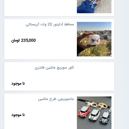
محافظ آداپتور 20 وات کریستالی
235,000 تومان
کاور سوییچ ماشین فانتزی
نا موجود
جاسوییچی طرح ماشین
نا موجود