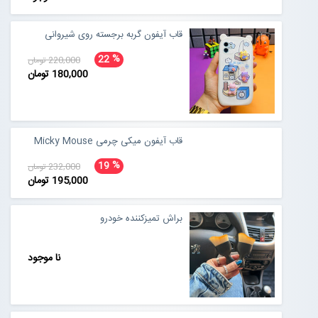
قاب آیفون گربه برجسته روی شیروانی
%
22
220,000 تومان
180,000 تومان
قاب آیفون میکی چرمی Micky Mouse
%
19
232,000 تومان
195,000 تومان
براش تمیزکننده خودرو
نا موجود