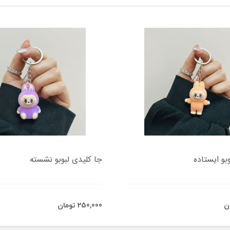
بو ایستاده
جا کلیدی لبوبو نشسته
250,000 تومان