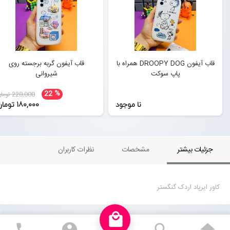
قاب آیفون DROOPY DOG همراه با
قاب آیفون گربه برجسته روی
پاپ سوکت
شیروانی
%
22
220,000 تومان
نا موجود
180,000 تومان
جزئیات بیشتر
مشخصات
نظرات کاربران
کاور ایرپاد اردک گنگستر
local_mall
phone
account_circle
search
ho