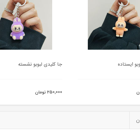
بو ایستاده
جا کلیدی لبوبو نشسته
250,000 تومان
ن