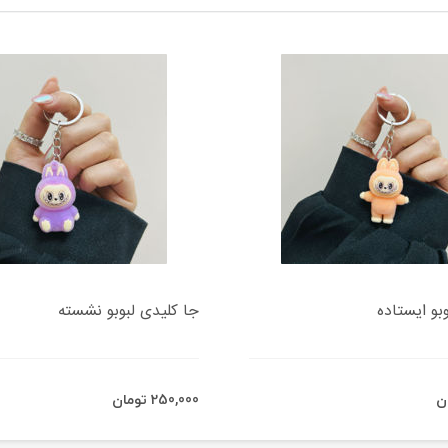
بو ایستاده
جا کلیدی لبوبو نشسته
250,000 تومان