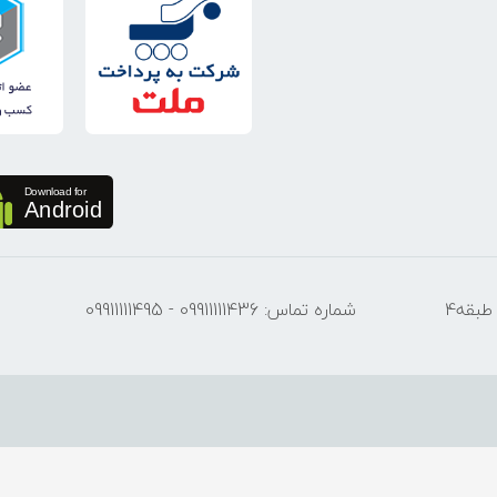
آدرس: شیراز خیابان داریوش (توحید) بازار موبایل فارس ورودی دوم طبقه4
شماره تماس: 09911111436 - 09911111495