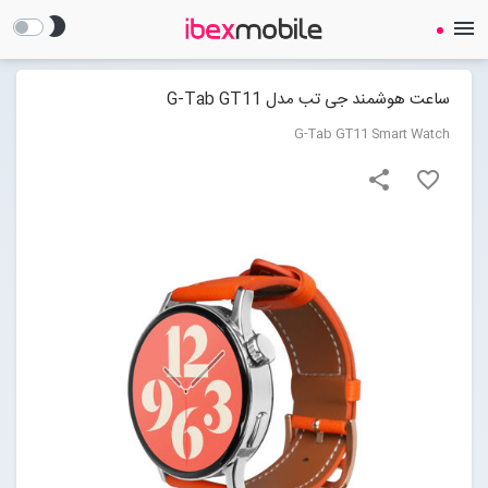
brightness_2
menu
ساعت هوشمند جی تب مدل G-Tab GT11
G-Tab GT11 Smart Watch
share
favorite_border
صفحه نخست
ساعت هوشمند
ایرفون
گجت
لوازم جانبی
Open submenu (لوازم جانبی)