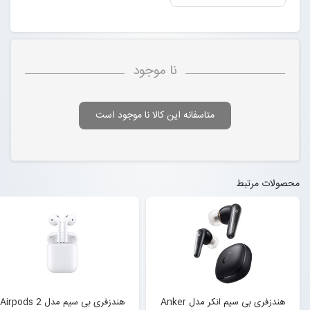
نا موجود
متاسفانه این کالا نا موجود است
محصولات مرتبط
هندزفری بی سیم انکر مدل Anker
هندزفری بی سیم مدل Airpods 2