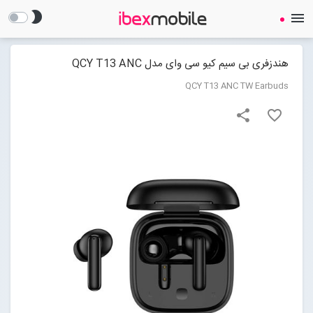
brightness_2
menu
هندزفری بی سیم کیو سی وای مدل QCY T13 ANC
QCY T13 ANC TW Earbuds
share
favorite_border
صفحه نخست
ساعت هوشمند
ایرفون
گجت
لوازم جانبی
Open submenu (لوازم جانبی)