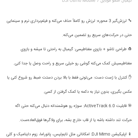
گیمبال اسمو موبایل DJI Osmo Mobile 7
🔧 لرزش‌گیر 3 محوره: لرزش رو کاملاً حذف می‌کنه و فیلم‌برداری نرم و سینمایی
حتی در حرکت‌های سریع رو تضمین می‌کنه.
🧲 طراحی تاشو + بازوی مغناطیسی: گیمبال به راحتی تا میشه و بازوی
مغناطیسیش کمک می‌کنه گوشی رو خیلی سریع و راحت وصل یا جدا کنی.
✋ کنترل با ژست دست: می‌تونی فقط با بالا بردن دستت ضبط رو شروع کنی یا
عکس بگیری، بدون نیاز به دکمه یا کمک گرفتن از کسی.
🎯 قابلیت ActiveTrack 6.0: سوژه رو هوشمندانه دنبال می‌کنه حتی اگه
حرکت تند داشته باشه یا از قاب خارج بشه، برای ولاگرها فوق‌العاده‌ست.
📱 اپلیکیشن DJI Mimo: امکاناتی مثل تایم‌لپس، پانوراما، زوم داینامیک و کلی