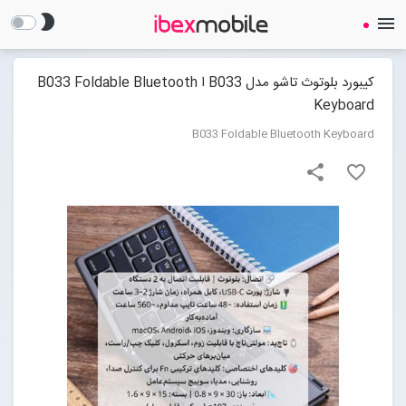
brightness_2
menu
کیبورد بلوتوث تاشو مدل B033 ا B033 Foldable Bluetooth
Keyboard
B033 Foldable Bluetooth Keyboard
share
favorite_border
صفحه نخست
ساعت هوشمند
ایرفون
گجت
لوازم جانبی
Open submenu (لوازم جانبی)