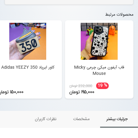
محصولات مرتبط
قاب آیفون میکی چرمی Micky
کاور ایرپاد Adidas YEEZY 350
Mouse
%
19
232,000 تومان
195,000 تومان
150,000 تومان
جزئیات بیشتر
مشخصات
نظرات کاربران