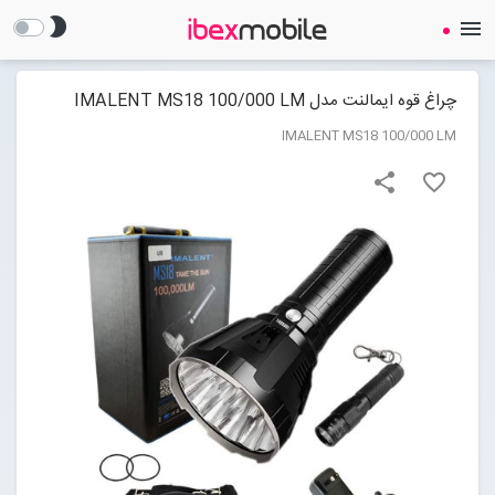
brightness_2
menu
چراغ قوه ایمالنت مدل IMALENT MS18 100/000 LM
IMALENT MS18 100/000 LM
share
favorite_border
صفحه نخست
ساعت هوشمند
ایرفون
گجت
لوازم جانبی
Open submenu (لوازم جانبی)