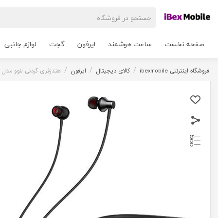
صفحه نخست
ساعت هوشمند
ایرفون
گجت
لوازم جانبی
/
/
/
فروشگاه اینترنتی ibexmobile
کالای دیجیتال
ایرفون
هندزفری گردنی لنوو مدل Lenovo HE05X