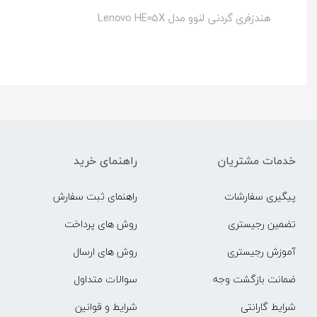
هندزفری گردنی لنوو مدل Lenovo HE05X
خدمات مشتریان
راهنمای خرید
پیگیری سفارشات
راهنمای ثبت سفارش
تضمین رجیستری
روش های پرداخت
آموزش رجیستری
روش های ارسال
ضمانت بازگشت وجه
سوالات متداول
شرایط گارانتی
شرایط و قوانین