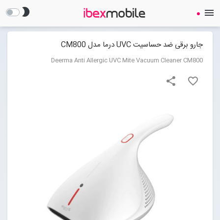
brightness_2
menu
جارو برقی ضد حساسیت UVC درما مدل CM800
Deerma Anti Allergic UVC Mite Vacuum Cleaner CM800
share
favorite_border
صفحه نخست
ساعت هوشمند
ایرفون
گجت
لوازم جانبی
Open submenu (لوازم جانبی)