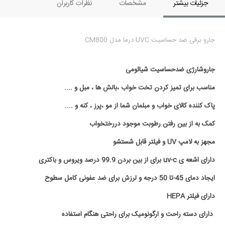
جزئیات بیشتر
مشخصات
نظرات کاربران
جارو برقی ضد حساسیت UVC درما مدل CM800
جاروشارژی ضدحساسیت شیائومی
مناسب برای تمیز کردن تخت خواب ،بالش ها ، مبل و ....
پاک کننده کالای خواب و مبلمان شما از مو ،پرز ، کنه و ....
کمک به از بین رفتن رطوبت موجود دررختخواب
مجهز به لامپ UV و فیلتر قابل شستشو
دارای اشعه ی uv-c برای از بین بردن 99.9 درصد ویروس و باکتری
ایجاد دمای 45-تا 50 درجه و لرزش برای ضد عفونی کامل سطوح
دارای فیلتر HEPA
دارای دسته راحت و ارگونومیک برای راحتی هنگام استفاده