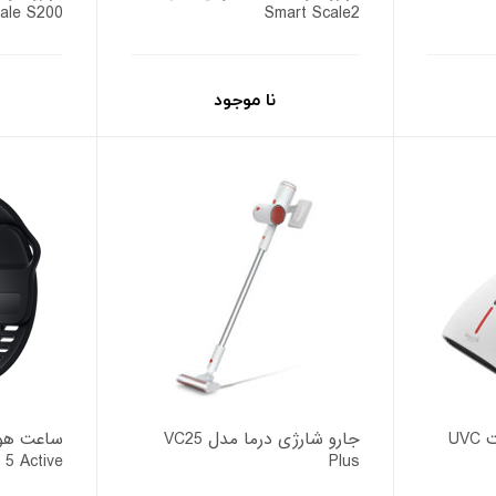
ale S200
Smart Scale2
نا موجود
جارو برقی ضد حساسیت UVC
جارو شارژی درما مدل VC25
ساعت هو
5 Active
Plus