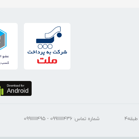
آدرس: شیراز خیابان داریوش (توحید) بازار موبایل فارس ورودی دوم طبقه4
شماره تماس: 09911111436 - 09911111495