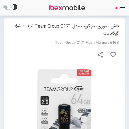
brightness_2
menu
فلش مموری تیم گروپ مدل Team Group C171 ظرفیت 64
گیگابایت
Team Group C171 Flash Memory 64GB
share
favorite_border
صفحه نخست
ساعت هوشمند
ایرفون
گجت
لوازم جانبی
Open submenu (لوازم جانبی)