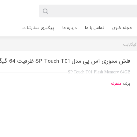
مجله خبری
تماس با ما
درباره ما
پیگیری سفارشات
فلش مموری اس پی مدل SP Touch T01 ظرفیت 64 گیگابایت
SP Touch T01 Flash Memory 64GB
برند:
متفرقه