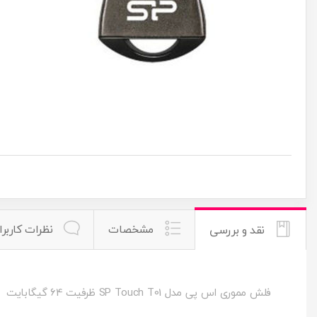
مشخصات
نظرات کاربرا
نقد و بررسی
فلش مموری اس پی مدل SP Touch T01 ظرفیت 64 گیگابایت