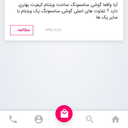
آیا واقعا گوشی سامسونگ ساخت ویتنام کیفیت بهتری
دارد ؟ تفاوت های اصلی گوشی سامسونگ پک ویتنام با
مجله خبری
سایر پک ها
مطالعه...
1399/06/28
تماس با ما
درباره ما
پیگیری سفارشات
ورود به سایت
local_mall
phone
account_circle
search
ho