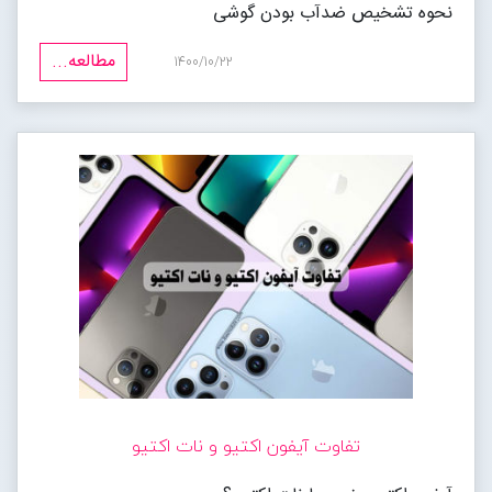
نحوه تشخیص ضدآب بودن گوشی
مطالعه...
1400/10/22
تفاوت آیفون اکتیو و نات اکتیو