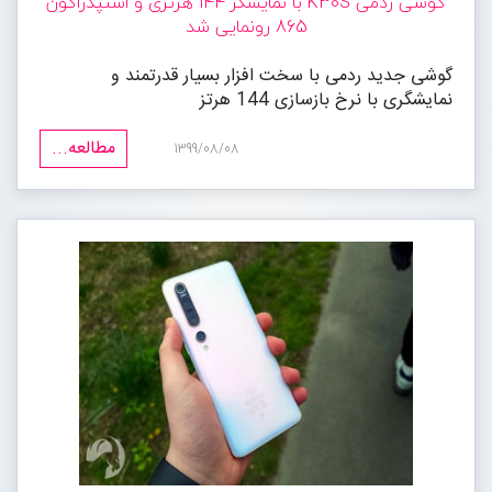
گوشی ردمی K30S با نمایشگر 144 هرتزی و اسنپدراگون
865 رونمایی شد
گوشی جدید ردمی با سخت افزار بسیار قدرتمند و
نمایشگری با نرخ بازسازی 144 هرتز
مطالعه...
1399/08/08