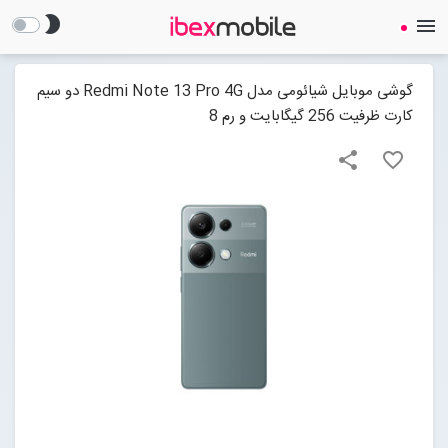
brightness_2
menu
گوشی موبایل شیائومی مدل Redmi Note 13 Pro 4G دو سیم
کارت ظرفیت 256 گیگابایت و رم 8
share
favorite_border
صفحه نخست
ساعت هوشمند
ایرفون
گجت
لوازم جانبی
Open submenu (لوازم جانبی)