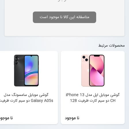
متاسفانه این کالا نا موجود است
محصولات مرتبط
گوشی موبایل اپل مدل iPhone 13
گوشی موبایل سامسونگ مدل
CH دو سیم‌ کارت ظرفیت 128
Galaxy A05s دو سیم کارت ظرفی
گیگابایت و رم 4 گیگابایت - نات
64 گیگابایت و رم 4 گیگابایت
اکتیو
نا موجود
نا موجو