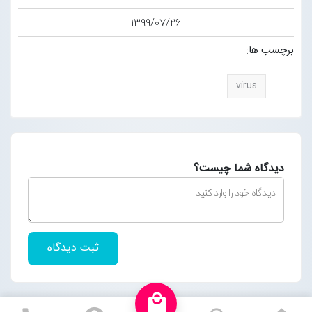
1399/07/26
برچسب ها:
virus
دیدگاه شما چیست؟
ثبت دیدگاه
local_mall