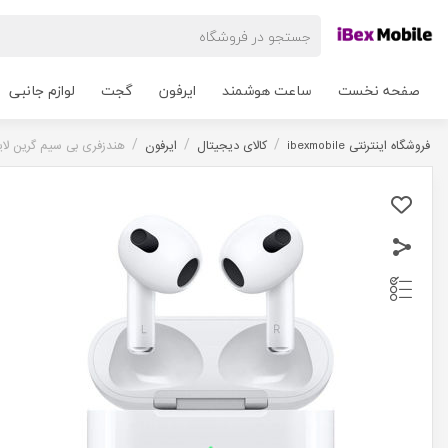
صفحه نخست
ساعت هوشمند
ایرفون
گجت
لوازم جانبی
/
/
/
فروشگاه اینترنتی ibexmobile
کالای دیجیتال
ایرفون
هندزفری بی سیم گرین لاین مدل arbuds 3