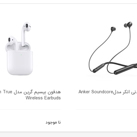
هندزفری گردنی انکر مدلAnker Soundcore
هدفون بیسیم گر
Wireless Earbuds
نا موجود