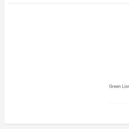
ین مدل Green Lion True