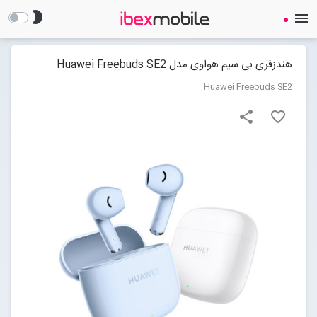
brightness_2
menu
هندزفری بی سیم هواوی مدل Huawei Freebuds SE2
Huawei Freebuds SE2
share
favorite_border
صفحه نخست
ساعت هوشمند
ایرفون
گجت
لوازم جانبی
Open submenu (لوازم جانبی)