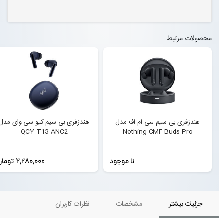
محصولات مرتبط
هندزفری بی سیم سی ام اف مدل
هندزفری بی سیم کیو سی وای مدل
QCY T13 ANC2
Nothing CMF Buds Pro
نا موجود
2,280,000 تومان
جزئیات بیشتر
مشخصات
نظرات کاربران