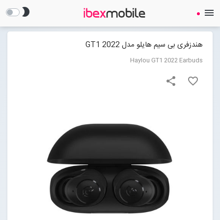
brightness_2
menu
هندزفری بی سیم هایلو مدل GT1 2022
Haylou GT1 2022 Earbuds
share
favorite_border
صفحه نخست
ساعت هوشمند
ایرفون
گجت
لوازم جانبی
Open submenu (لوازم جانبی)