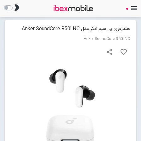
brightness_2
menu
هندزفری بی سیم انکر مدل Anker SoundCore R50i NC
Anker SoundCore R50i NC
share
favorite_border
صفحه نخست
ساعت هوشمند
ایرفون
گجت
لوازم جانبی
Open submenu (لوازم جانبی)