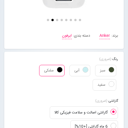
مجله خبری
تماس با ما
برند:
Anker
دسته بندی:
ایرفون
درباره ما
رنگ
(ضروری)
پیگیری سفارشات
سبز
آبی
مشکی
ورود به سایت
سفید
گارانتی
(ضروری)
گارانتی اصالت و سلامت فیزیکی کالا
6 ماه گارانتی [+10%]