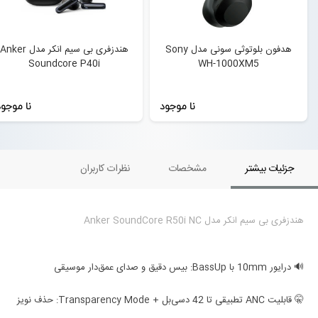
هدفون بلوتوثی سونی مدل Sony
هندزفری بی سیم انکر مدل Anker
Soundcore P40i
WH-1000XM5
نا موجود
نا موجو
جزئیات بیشتر
مشخصات
نظرات کاربران
هندزفری بی سیم انکر مدل Anker SoundCore R50i NC
🔊 درایور 10mm با BassUp: بیس دقیق و صدای عمق‌دار موسیقی
🤫 قابلیت ANC تطبیقی تا 42 دسی‌بل + Transparency Mode: حذف نویز