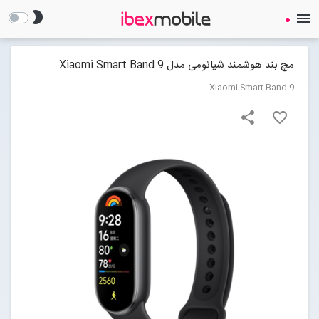
brightness_2
menu
مچ بند هوشمند شیائومی مدل Xiaomi Smart Band 9
Xiaomi Smart Band 9
share
favorite_border
صفحه نخست
ساعت هوشمند
ایرفون
گجت
لوازم جانبی
Open submenu (لوازم جانبی)