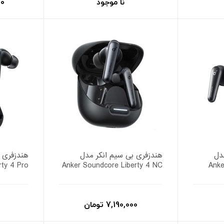
نا موجود
000
دل
هندزفری بی سیم انکر مدل
هندزفری 
rty 4 Pro
Anker Soundcore Liberty 4 NC
Anke
7,190,000 تومان