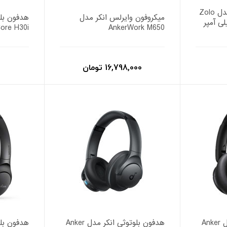
پاوربانک 30 وات انکر مدل Zolo
میکروفون وایرلس انکر مدل
رفیت 20000 میلی آمپر
ore H30i
AnkerWork M650
16,798,000 تومان
هدفون بلوتوثی انکر مدل Anker
هدفون بلوتوثی انکر مدل Anker