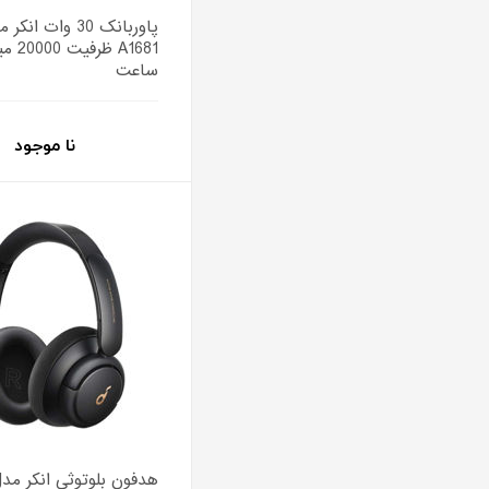
A1681 ظ
ساعت
نا موجود