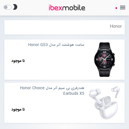
brightness_2
menu
Honor
ساعت هوشمند آنر مدل Honor GS3
صفحه نخست
نا موجود
ساعت هوشمند
هندزفری بی سیم آنر مدل Honor Choice
ایرفون
Earbuds X5
گجت
نا موجود
لوازم جانبی
Open submenu (لوازم جانبی)