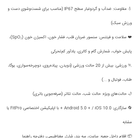
💧 مقاومت: ضدآب و گردوغبار سطح IP67 (مناسب برای شست‌وشوی دست و
ورزش سبک)
❤️ سلامت و فیتنس: سنسور ضربان قلب، فشار خون، اکسیژن خون (SpO₂)،
پایش خواب، شمارش گام و کالری، یادآور کم‌تحرکی
🏃 ورزشی: بیش از 20 حالت ورزشی (دویدن، پیاده‌روی، دوچرخه‌سواری، یوگا،
طناب، فوتبال و ...)
🌙 حالت‌های ویژه: حالت شب، حالت تئاتر (صرفه‌جویی باتری)
🔄 سازگاری: Android 5.0 + / iOS 10.0 + با اپلیکیشن اختصاصی FitPro یا
مشابه
📦 اقلام داخل جعبه: ساعت، سه بند، شارژر مغناطیسی، دفترچه راهنما