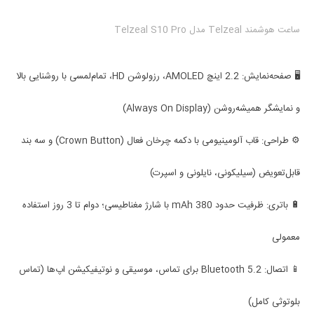
ساعت هوشمند Telzeal مدل Telzeal S10 Pro
🖥 صفحه‌نمایش: 2.2 اینچ AMOLED، رزولوشن HD، تمام‌لمسی با روشنایی بالا
و نمایشگر همیشه‌روشن (Always On Display)
⚙️ طراحی: قاب آلومینیومی با دکمه چرخان فعال (Crown Button) و سه بند
قابل‌تعویض (سیلیکونی، نایلونی و اسپرت)
🔋 باتری: ظرفیت حدود 380 mAh با شارژ مغناطیسی؛ دوام تا 3 روز استفاده
معمولی
📱 اتصال: Bluetooth 5.2 برای تماس، موسیقی و نوتیفیکیشن اپ‌ها (تماس
بلوتوثی کامل)