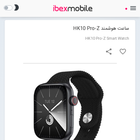
brightness_2
menu
ساعت هوشمند HK10 Pro-Z
HK10 Pro-Z Smart Watch
share
favorite_border
صفحه نخست
ساعت هوشمند
ایرفون
گجت
لوازم جانبی
Open submenu (لوازم جانبی)