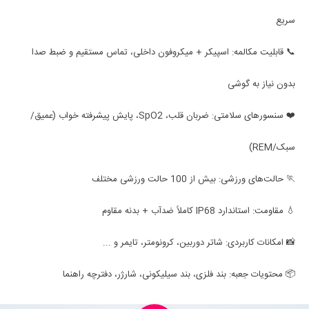
سریع
📞 قابلیت مکالمه: اسپیکر + میکروفون داخلی، تماس مستقیم و ضبط صدا
بدون نیاز به گوشی
❤️ سنسورهای سلامتی: ضربان قلب، SpO2، پایش پیشرفته خواب (عمیق/
سبک/REM)
🏃 حالت‌های ورزشی: بیش از 100 حالت ورزشی مختلف
💧 مقاومت: استاندارد IP68 کاملاً ضدآب + بدنه مقاوم
📸 امکانات کاربردی: شاتر دوربین، کرونومتر، تایمر و ...
📦 محتویات جعبه: بند فلزی، بند سیلیکونی، شارژر، دفترچه راهنما