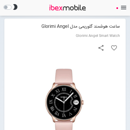
brightness_2
menu
ساعت هوشمند گلوریمی مدل Glorimi Angel
Glorimi Angel Smart Watch
share
favorite_border
صفحه نخست
ساعت هوشمند
ایرفون
گجت
لوازم جانبی
Open submenu (لوازم جانبی)