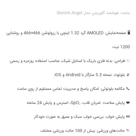
ساعت هوشمند گلوریمی مدل Glorimi Angel
🖥️ صفحه‌نمایش: AMOLED گرد 1.32 اینچی با رزولوشن 466×466 و روشنایی
1200 نیت
✨ طراحی: بدنه فلزی باریک با استایل شیک، مناسب استفاده روزمره و رسمی
📡 بلوتوث: نسخه 5.3 سازگار با Android و iOS
📞 مکالمه بلوتوثی: امکان پاسخ و مدیریت تماس مستقیم از روی ساعت
❤️ پایش سلامت: ضربان قلب، SpO₂، استرس و پایش 24 ساعته
💤 پایش خواب: بررسی خواب سبک و عمیق به صورت خودکار
🏃 حالت‌های ورزشی: بیش از 100 حالت ورزشی مختلف