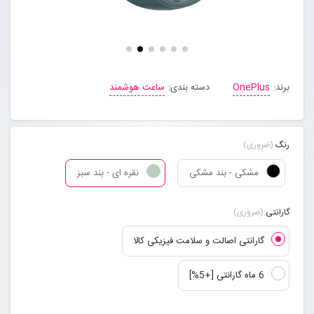
مجله خبری
تماس با ما
برند:
OnePlus
دسته بندی:
ساعت هوشمند
درباره ما
رنگ
(ضروری)
پیگیری سفارشات
مشکی - بند مشکی
نقره ای - بند سبز
ورود به سایت
گارانتی
(ضروری)
گارانتی اصالت و سلامت فیزیکی کالا
6 ماه گارانتی [+5%]