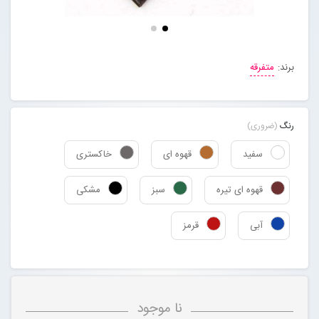
مجله خبری
برند:
متفرقه
تماس با ما
درباره ما
رنگ
(ضروری)
سفید
قهوه ای
خاکستری
پیگیری سفارشات
قهوه ای تیره
سبز
مشکی
ورود به سایت
آبی
قرمز
نا موجود