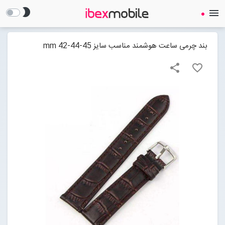
brightness_2
menu
بند چرمی ساعت هوشمند مناسب سایز mm 42-44-45
share
favorite_border
صفحه نخست
ساعت هوشمند
ایرفون
گجت
لوازم جانبی
Open submenu (لوازم جانبی)